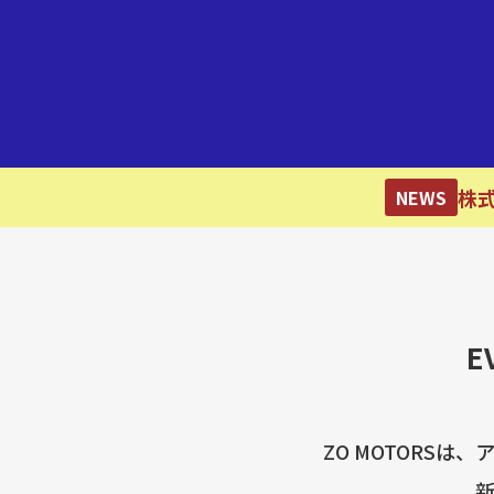
株
NEWS
E
ZO MOTORS